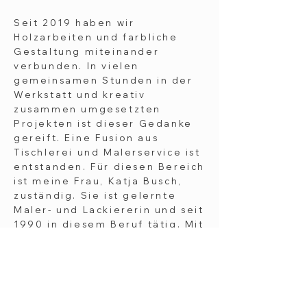
Seit 2019 haben wir
Holzarbeiten und farbliche
Gestaltung miteinander
verbunden. In vielen
gemeinsamen Stunden in der
Werkstatt und kreativ
zusammen umgesetzten
Projekten ist dieser Gedanke
gereift.
Eine
Fusion aus
Tischlerei und Malerservice ist
entstanden. Für diesen Bereich
ist meine Frau, Katja Busch,
zuständig. Sie ist gelernte
Maler- und Lackiererin und seit
1990 in diesem Beruf tätig. Mit
ihrer langjährigen
Berufserfahrung und dem
gesammelten Wissen im
Denkmalsbereich ist sie in
ihrem Berufsfeld sehr